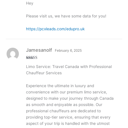
Hey
d
2
out
of 5
Please visit us, we have some data for you!
https://pcxleads.com/edupro.uk
Jamesanolf
February 6, 2025
Rated
3
Limo Service: Travel Canada with Professional
out of
5
Chauffeur Services
Experience the ultimate in luxury and
convenience with our premium limo service,
designed to make your journey through Canada
as smooth and enjoyable as possible. Our
professional chauffeurs are dedicated to
providing top-tier service, ensuring that every
aspect of your trip is handled with the utmost