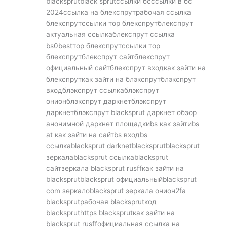
blacksprutblack sprutссылки бсссылки в бс
2024ссылка на блекспрутрабочая ссылка
блекспрутссылки тор блекспрутблекспрут
актуальная ссылкаблекспрут ссылка
bs0bestтор блекспрутссылки тор
блекспрутблекспрут сайтблекспрут
официальный сайтблекспрут входкак зайти на
блекспруткак зайти на блэкспрутблэкспрут
входблэкспрут ссылкаблэкспрут
онионблэкспрут даркнетблэкспрут
даркнетблэкспрут blacksprut даркнет обзор
анонимной даркнет площадкиbs как зайтиbs
at как зайти на сайтbs входbs
ссылкаblacksprut darknetblacksprutblacksprut
зеркалаblacksprut ссылкаblacksprut
сайтзеркала blacksprut rusffкак зайти на
blacksprutblacksprut официальныйblacksprut
com зеркалоblacksprut зеркала онион2fa
blacksprutрабочая blacksprutкод
blackspruthttps blacksprutкак зайти на
blacksprut rusffофициальная ссылка на