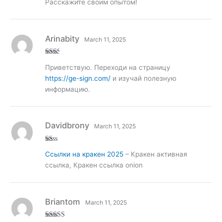
Расскажите своим опытом!
Arinabity
March 11, 2025
Rate
Приветствую. Переходи на страницу
d
2
out
https://ge-sign.com/
и изучай полезную
of 5
информацию.
Davidbrony
March 11, 2025
R
Ссылки на кракен 2025
– Кракен активная
at
ed
ссылка, Кракен ссылка onion
1
ou
t
of
5
Briantom
March 11, 2025