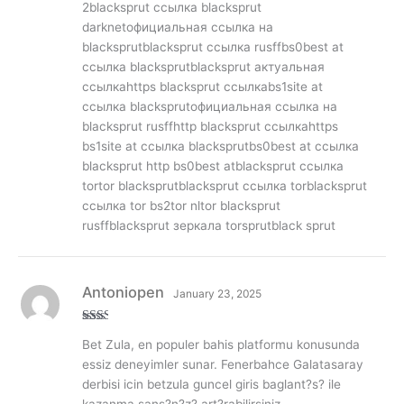
2blacksprut ссылка blacksprut
darknetофициальная ссылка на
blacksprutblacksprut ссылка rusffbs0best at
ссылка blacksprutblacksprut актуальная
ссылкаhttps blacksprut ссылкаbs1site at
ссылка blacksprutофициальная ссылка на
blacksprut rusffhttp blacksprut ссылкаhttps
bs1site at ссылка blacksprutbs0best at ссылка
blacksprut http bs0best atblacksprut ссылка
tortor blacksprutblacksprut ссылка torblacksprut
ссылка tor bs2tor nltor blacksprut
rusffblacksprut зеркала torsprutblack sprut
Antoniopen
January 23, 2025
Rate
Bet Zula, en populer bahis platformu konusunda
d
2
out
essiz deneyimler sunar. Fenerbahce Galatasaray
of 5
derbisi icin betzula guncel giris baglant?s? ile
kazanma sans?n?z? art?rabilirsiniz.