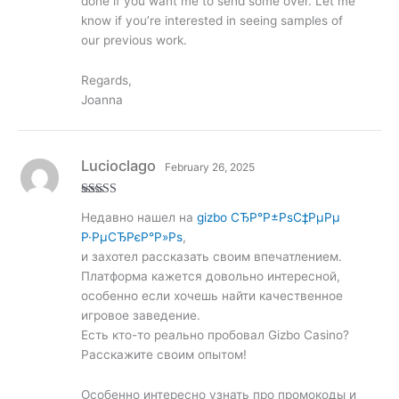
done if you want me to send some over. Let me
know if you’re interested in seeing samples of
our previous work.
Regards,
Joanna
Lucioclago
February 26, 2025
Rated
3
Недавно нашел на
gizbo СЂР°Р±РѕС‡РµРµ
out of
5
Р·РµСЂРєР°Р»Рѕ
,
и захотел рассказать своим впечатлением.
Платформа кажется довольно интересной,
особенно если хочешь найти качественное
игровое заведение.
Есть кто-то реально пробовал Gizbo Casino?
Расскажите своим опытом!
Особенно интересно узнать про промокоды и