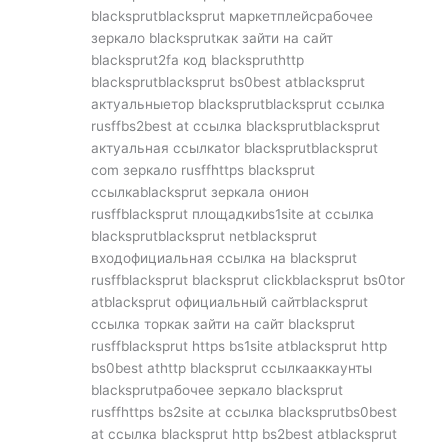
blacksprutblacksprut маркетплейсрабочее
зеркало blacksprutкак зайти на сайт
blacksprut2fa код blackspruthttp
blacksprutblacksprut bs0best atblacksprut
актуальныетор blacksprutblacksprut ссылка
rusffbs2best at ссылка blacksprutblacksprut
актуальная ссылкаtor blacksprutblacksprut
com зеркало rusffhttps blacksprut
ссылкаblacksprut зеркала онион
rusffblacksprut площадкиbs1site at ссылка
blacksprutblacksprut netblacksprut
входофициальная ссылка на blacksprut
rusffblacksprut blacksprut clickblacksprut bs0tor
atblacksprut официальный сайтblacksprut
ссылка торкак зайти на сайт blacksprut
rusffblacksprut https bs1site atblacksprut http
bs0best athttp blacksprut ссылкааккаунты
blacksprutрабочее зеркало blacksprut
rusffhttps bs2site at ссылка blacksprutbs0best
at ссылка blacksprut http bs2best atblacksprut