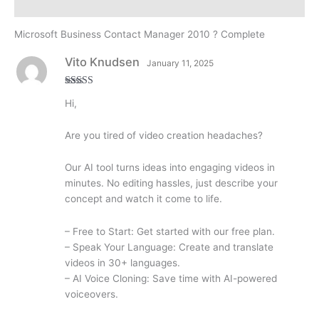
Reviews (104)
Microsoft Business Contact Manager 2010 ? Complete
Vito Knudsen
January 11, 2025
Rated
3
Hi,
out of
5
Are you tired of video creation headaches?
Our AI tool turns ideas into engaging videos in
minutes. No editing hassles, just describe your
concept and watch it come to life.
– Free to Start: Get started with our free plan.
– Speak Your Language: Create and translate
videos in 30+ languages.
– AI Voice Cloning: Save time with AI-powered
voiceovers.