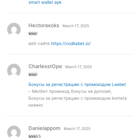
ed
smart wallet apk
1
ou
t
of
5
Hectoraxoks
March 17, 2025
Rate
веб-сайте
https://vodkabet.io/
d
2
out
of 5
CharlesstOpe
March 17, 2025
Rate
Бонусы за регистрацию с промокодом Leebet
d
2
out
– Мелбет промокод бонусы на депозит,
of 5
Бонусы за регистрацию с промокодом kometa
казино
Danielappom
March 17, 2025