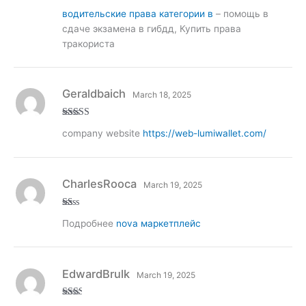
Rated
3
водительские права категории в
– помощь в
out of
5
сдаче экзамена в гибдд, Купить права
тракориста
Geraldbaich
March 18, 2025
Rated
4
company website
https://web-lumiwallet.com/
out of 5
CharlesRooca
March 19, 2025
R
Подробнее
nova маркетплейс
at
ed
1
ou
t
of
EdwardBrulk
March 19, 2025
5
Rate