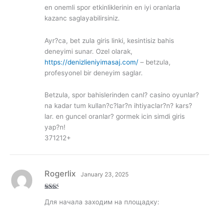
en onemli spor etkinliklerinin en iyi oranlarla
kazanc saglayabilirsiniz.
Ayr?ca, bet zula giris linki, kesintisiz bahis
deneyimi sunar. Ozel olarak,
https://denizlieniyimasaj.com/
– betzula,
profesyonel bir deneyim saglar.
Betzula, spor bahislerinden canl? casino oyunlar?
na kadar tum kullan?c?lar?n ihtiyaclar?n? kars?
lar. en guncel oranlar? gormek icin simdi giris
yap?n!
371212+
Rogerlix
January 23, 2025
Rate
Для начала заходим на площадку:
d
2
out
of 5