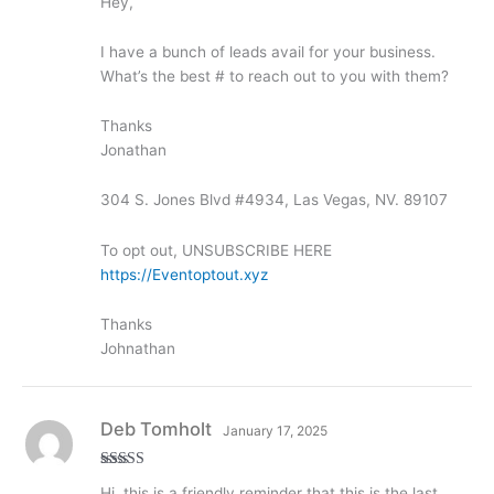
Hey,
out of
5
I have a bunch of leads avail for your business.
What’s the best # to reach out to you with them?
Thanks
Jonathan
304 S. Jones Blvd #4934, Las Vegas, NV. 89107
To opt out, UNSUBSCRIBE HERE
https://Eventoptout.xyz
Thanks
Johnathan
Deb Tomholt
January 17, 2025
Rated
3
Hi, this is a friendly reminder that this is the last