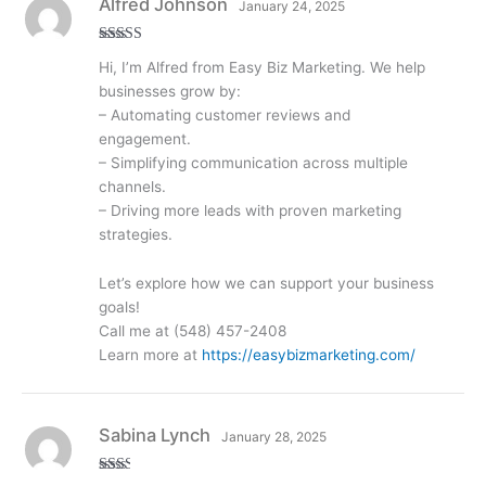
Alfred Johnson
January 24, 2025
Rated
4
Hi, I’m Alfred from Easy Biz Marketing. We help
out of 5
businesses grow by:
– Automating customer reviews and
engagement.
– Simplifying communication across multiple
channels.
– Driving more leads with proven marketing
strategies.
Let’s explore how we can support your business
goals!
Call me at (548) 457-2408
Learn more at
https://easybizmarketing.com/
Sabina Lynch
January 28, 2025
Rate