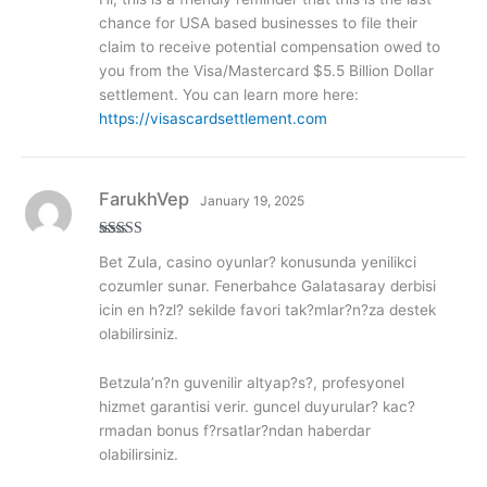
out of
5
chance for USA based businesses to file their
claim to receive potential compensation owed to
you from the Visa/Mastercard $5.5 Billion Dollar
settlement. You can learn more here:
https://visascardsettlement.com
FarukhVep
January 19, 2025
Rated
3
Bet Zula, casino oyunlar? konusunda yenilikci
out of
5
cozumler sunar. Fenerbahce Galatasaray derbisi
icin en h?zl? sekilde favori tak?mlar?n?za destek
olabilirsiniz.
Betzula’n?n guvenilir altyap?s?, profesyonel
hizmet garantisi verir. guncel duyurular? kac?
rmadan bonus f?rsatlar?ndan haberdar
olabilirsiniz.