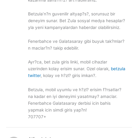
Betzula’n?n guvenilir altyap?s?, sorunsuz bir
deneyim sunar. Bet Zula sosyal medya hesaplar?
yla yeni kampanyalardan haberdar olabilirsiniz.
Fenerbahce ve Galatasaray gibi buyuk tak?mlar?
n maclar?n? takip edebilir.
Ayr?ca, bet zula giris linki, mobil cihazlar
uzerinden kolay erisim sunar. Ozel olarak,
betzula
twitter
, kolay ve h?zl? giris imkan?.
Betzula, mobil uyumlu ve h?zl? erisim f?rsatlar?
na kadar en iyi deneyimi yasatmay? amaclar.
Fenerbahce Galatasaray derbisi icin bahis
yapmak icin simdi giris yap?n!
707707+