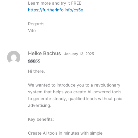
Learn more and try it FREE:
https://furtherinfo.info/cs5e
Regards,
Vito
Heike Bachus
January 13, 2025
Rated
5
out
Hi there,
of 5
We wanted to introduce you to a revolutionary
system that helps you create AI-powered tools
to generate steady, qualified leads without paid
advertising.
Key benefits:
Create AI tools in minutes with simple