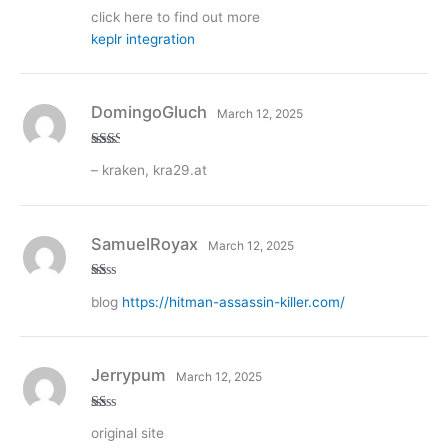
Rated
4
click here to find out more
out of 5
keplr integration
DomingoGluch
March 12, 2025
Rate
– kraken, kra29.at
d
2
out
of 5
SamuelRoyax
March 12, 2025
R
blog
https://hitman-assassin-killer.com/
at
ed
1
ou
t
of
Jerrypum
March 12, 2025
5
R
original site
at