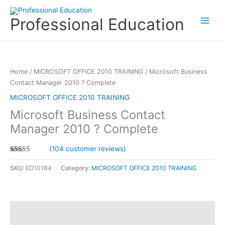
Skip
to
Professional Education
content
Home
/
MICROSOFT OFFICE 2010 TRAINING
/ Microsoft Business
Contact Manager 2010 ? Complete
MICROSOFT OFFICE 2010 TRAINING
Microsoft Business Contact
Manager 2010 ? Complete
(
104
customer reviews)
Rated
98
2.67
SKU:
ED10184
Category:
MICROSOFT OFFICE 2010 TRAINING
out of
5
based
on
customer
ratings
Description